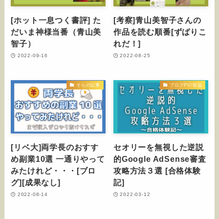
[ホット一息つく書評] た
[考察]青山美智子さんの
だいま神様当番（青山美
作品を読む順番[ずばりこ
智子）
れだ！]
2022-09-16
2022-08-25
そらの記事
ブログPV/収益
[リベ大]両学長のおすす
セオリーを無視した逆説
め副業10選 一通りやって
的Google AdSense審査
みたけれど・・・[ブロ
攻略方法３選 [合格体験
グ][成果なし]
記]
2022-08-14
2022-03-12