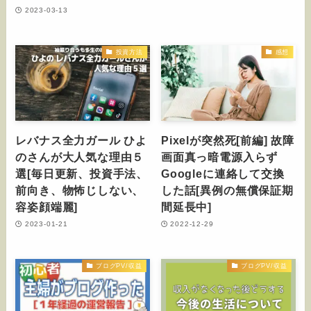
2023-03-13
投資方法
感想
レバナス全力ガール ひよ
Pixelが突然死[前編] 故障
のさんが大人気な理由５
画面真っ暗電源入らず
選[毎日更新、投資手法、
Googleに連絡して交換
前向き、物怖じしない、
した話[異例の無償保証期
容姿顔端麗]
間延長中]
2023-01-21
2022-12-29
ブログPV/収益
ブログPV/収益