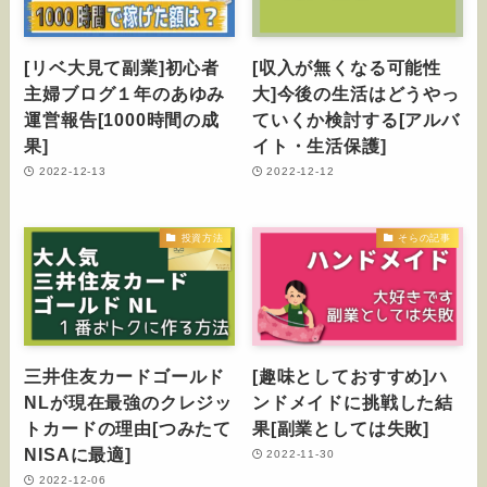
[リベ大見て副業]初心者
[収入が無くなる可能性
主婦ブログ１年のあゆみ
大]今後の生活はどうやっ
運営報告[1000時間の成
ていくか検討する[アルバ
果]
イト・生活保護]
2022-12-13
2022-12-12
投資方法
そらの記事
三井住友カードゴールド
[趣味としておすすめ]ハ
NLが現在最強のクレジッ
ンドメイドに挑戦した結
トカードの理由[つみたて
果[副業としては失敗]
NISAに最適]
2022-11-30
2022-12-06