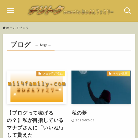
ホーム
ブログ
ブログ
– tag –
ブログPV/収益
そらの記事
【ブログって稼げる
私の夢
の？】私が目指している
2023-02-08
マナブさんに「いいね!」
して貰えた