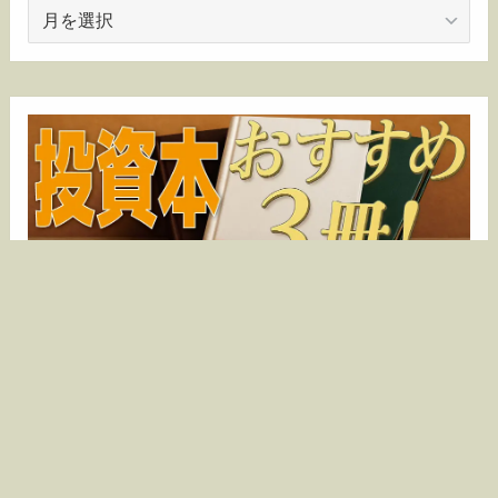
ア
ー
カ
イ
ブ