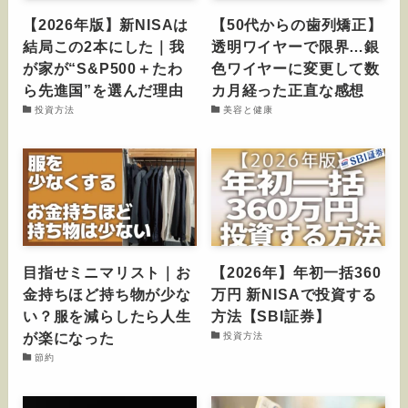
【2026年版】新NISAは
【50代からの歯列矯正】
結局この2本にした｜我
透明ワイヤーで限界…銀
が家が“S&P500＋たわ
色ワイヤーに変更して数
ら先進国”を選んだ理由
カ月経った正直な感想
投資方法
美容と健康
目指せミニマリスト｜お
【2026年】年初一括360
金持ちほど持ち物が少な
万円 新NISAで投資する
い？服を減らしたら人生
方法【SBI証券】
が楽になった
投資方法
節約