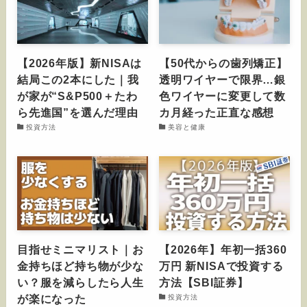
【2026年版】新NISAは
【50代からの歯列矯正】
結局この2本にした｜我
透明ワイヤーで限界…銀
が家が“S&P500＋たわ
色ワイヤーに変更して数
ら先進国”を選んだ理由
カ月経った正直な感想
投資方法
美容と健康
目指せミニマリスト｜お
【2026年】年初一括360
金持ちほど持ち物が少な
万円 新NISAで投資する
い？服を減らしたら人生
方法【SBI証券】
が楽になった
投資方法