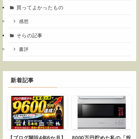
買ってよかったもの
感想
そらの記事
書評
新着記事
【ブログ開設4年6か月】
8000万円貯めた私の「投