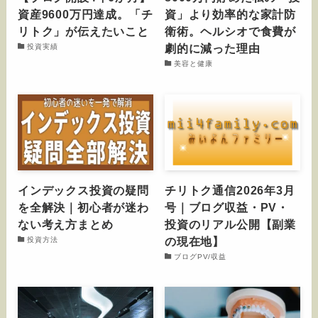
資産9600万円達成。「チ
資」より効率的な家計防
リトク」が伝えたいこと
衛術。ヘルシオで食費が
劇的に減った理由
投資実績
美容と健康
インデックス投資の疑問
チリトク通信2026年3月
を全解決｜初心者が迷わ
号｜ブログ収益・PV・
ない考え方まとめ
投資のリアル公開【副業
の現在地】
投資方法
ブログPV/収益