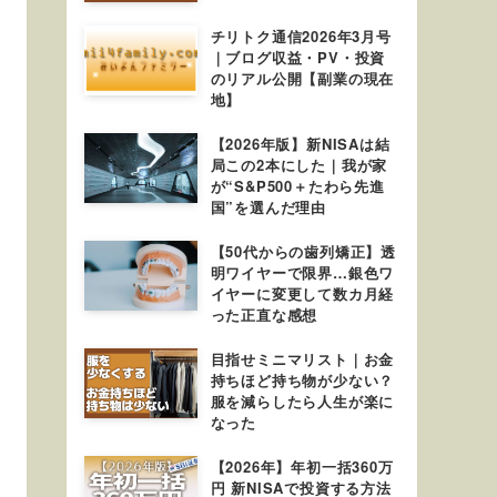
チリトク通信2026年3月号
｜ブログ収益・PV・投資
のリアル公開【副業の現在
地】
【2026年版】新NISAは結
局この2本にした｜我が家
が“S&P500＋たわら先進
国”を選んだ理由
【50代からの歯列矯正】透
明ワイヤーで限界…銀色ワ
イヤーに変更して数カ月経
った正直な感想
目指せミニマリスト｜お金
持ちほど持ち物が少ない？
服を減らしたら人生が楽に
なった
【2026年】年初一括360万
円 新NISAで投資する方法