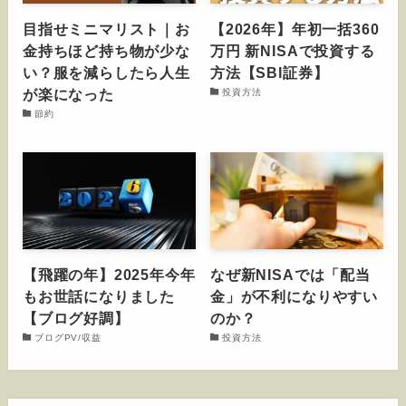
目指せミニマリスト｜お
【2026年】年初一括360
金持ちほど持ち物が少な
万円 新NISAで投資する
い？服を減らしたら人生
方法【SBI証券】
が楽になった
投資方法
節約
【飛躍の年】2025年今年
なぜ新NISAでは「配当
もお世話になりました
金」が不利になりやすい
【ブログ好調】
のか？
ブログPV/収益
投資方法