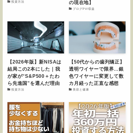
の現在地】
投資方法
ブログPV/収益
【2026年版】新NISAは
【50代からの歯列矯正】
結局この2本にした｜我
透明ワイヤーで限界…銀
が家が“S&P500＋たわ
色ワイヤーに変更して数
ら先進国”を選んだ理由
カ月経った正直な感想
投資方法
美容と健康