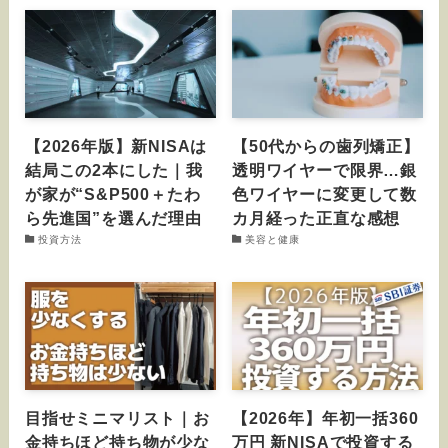
【2026年版】新NISAは
【50代からの歯列矯正】
結局この2本にした｜我
透明ワイヤーで限界…銀
が家が“S&P500＋たわ
色ワイヤーに変更して数
ら先進国”を選んだ理由
カ月経った正直な感想
投資方法
美容と健康
目指せミニマリスト｜お
【2026年】年初一括360
金持ちほど持ち物が少な
万円 新NISAで投資する