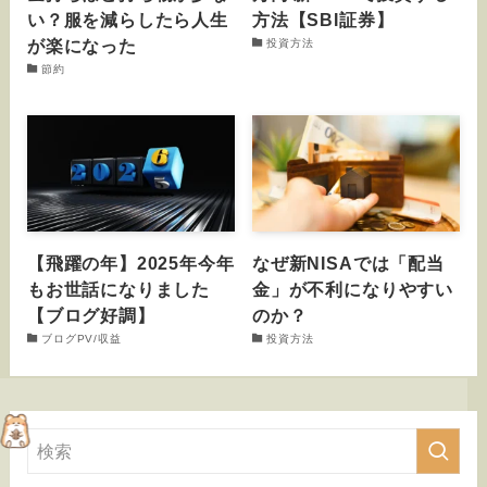
い？服を減らしたら人生
方法【SBI証券】
が楽になった
投資方法
節約
【飛躍の年】2025年今年
なぜ新NISAでは「配当
もお世話になりました
金」が不利になりやすい
【ブログ好調】
のか？
ブログPV/収益
投資方法