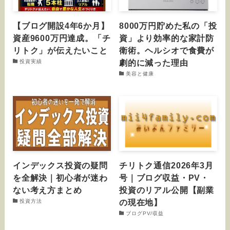
【ブログ開設4年6か月】
8000万円貯めた私の「投
資産9600万円達成。「チ
資」より効率的な家計防
リトク」が伝えたいこと
衛術。ヘルシオで食費が
劇的に減った理由
投資実績
美容と健康
インデックス投資の疑問
チリトク通信2026年3月
を全解決｜初心者が迷わ
号｜ブログ収益・PV・
ない考え方まとめ
投資のリアル公開【副業
の現在地】
投資方法
ブログPV/収益