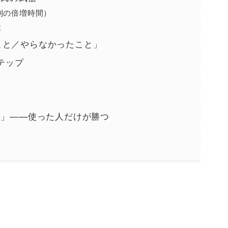
複利の倍増時間）
性
ったこと／やらなかったこと」
テップ
等」——使った人だけが勝つ
）