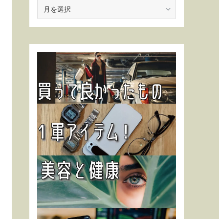
ア
ー
カ
イ
ブ