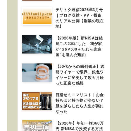
チリトク通信2026年3月号
｜ブログ収益・PV・投資
のリアル公開【副業の現在
地】
【2026年版】新NISAは結
局この2本にした｜我が家
が“S&P500＋たわら先進
国”を選んだ理由
【50代からの歯列矯正】透
明ワイヤーで限界…銀色ワ
イヤーに変更して数カ月経
った正直な感想
目指せミニマリスト｜お金
持ちほど持ち物が少ない？
服を減らしたら人生が楽に
なった
【2026年】年初一括360万
円 新NISAで投資する方法