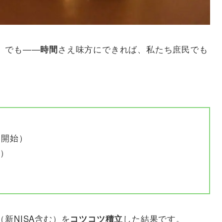
。でも——
さえ味方にできれば、私たち庶民でも
時間
ロ開始）
）
（新NISA含む）を
した結果です。
コツコツ積立