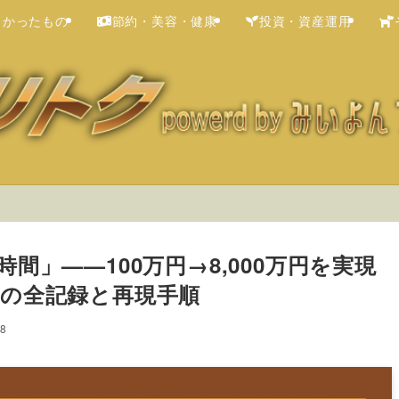
よかったもの
節約・美容・健康
投資・資産運用
間」——100万円→8,000万円を実現
の全記録と再現手順
18