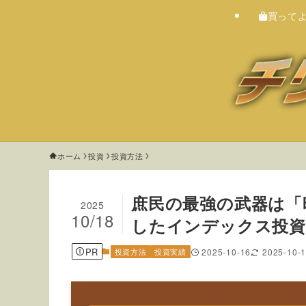
買って
ホーム
投資
投資方法
庶民の最強の武器は「時
2025
10/18
したインデックス投資
PR
投資方法
投資実績
2025-10-16
2025-10-