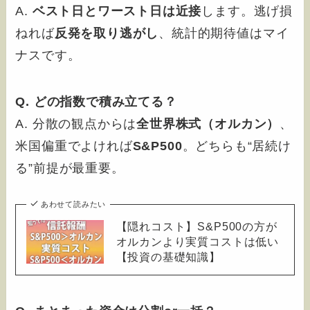
A.
ベスト日とワースト日は近接
します。逃げ損
ねれば
反発を取り逃がし
、統計的期待値はマイ
ナスです。
Q. どの指数で積み立てる？
A. 分散の観点からは
全世界株式（オルカン）
、
米国偏重でよければ
S&P500
。どちらも“居続け
る”前提が最重要。
あわせて読みたい
【隠れコスト】S&P500の方が
オルカンより実質コストは低い
【投資の基礎知識】