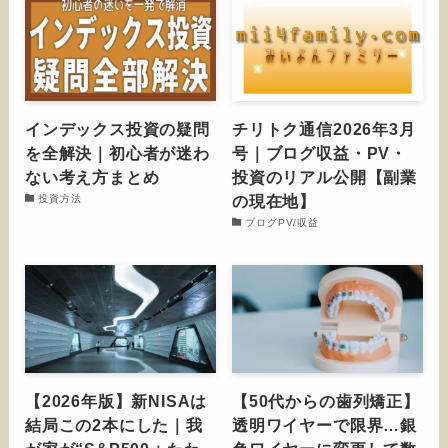
インデックス投資の疑問
チリトク通信2026年3月
を全解決｜初心者が迷わ
号｜ブログ収益・PV・
ない考え方まとめ
投資のリアル公開【副業
の現在地】
投資方法
ブログPV/収益
【2026年版】新NISAは
【50代からの歯列矯正】
結局この2本にした｜我
透明ワイヤーで限界…銀