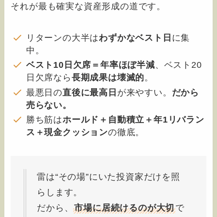
それが最も確実な資産形成の道です。
リターンの大半は
わずかなベスト日
に集
中。
ベスト10日欠席＝年率ほぼ半減
、ベスト20
日欠席なら
長期成果は壊滅的
。
最悪日の
直後に最高日
が来やすい。
だから
売らない。
勝ち筋は
ホールド＋自動積立＋年1リバラン
ス＋現金クッション
の徹底。
雷は“その場”にいた投資家だけを照
らします。
だから、
市場に居続けるのが大切
で