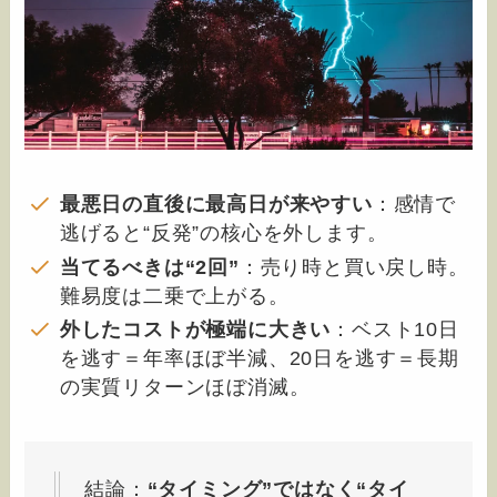
最悪日の直後に最高日が来やすい
：感情で
逃げると“反発”の核心を外します。
当てるべきは“2回”
：売り時と買い戻し時。
難易度は二乗で上がる。
外したコストが極端に大きい
：ベスト10日
を逃す＝年率ほぼ半減、20日を逃す＝長期
の実質リターンほぼ消滅。
結論：
“タイミング”ではなく“タイ