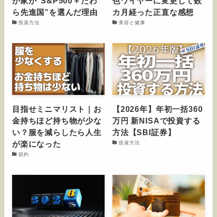
が家が“S&P500＋たわ
色ワイヤーに変更して数
ら先進国”を選んだ理由
カ月経った正直な感想
投資方法
美容と健康
目指せミニマリスト｜お
【2026年】年初一括360
金持ちほど持ち物が少な
万円 新NISAで投資する
い？服を減らしたら人生
方法【SBI証券】
が楽になった
投資方法
節約