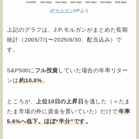
JPモルガン
HPより
上記のグラフは、J.P.モルガンがまとめた長期
統計（2005/7/1〜2025/6/30、配当込み）で
す。
S&P500に
フル投資
していた場合の年率リター
ンは
約10.0%
。
ところが、
上位10日の上昇日
を逃した（＝たま
たま市場の外に資金を置いていた）だけで
年率
5.6%へ低下。ほぼ“半分”です
。