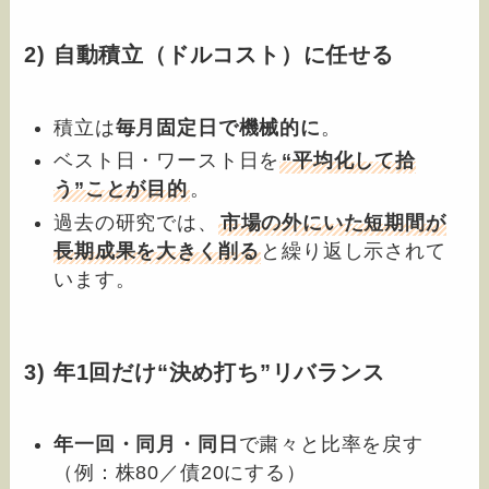
2) 自動積立（ドルコスト）に任せる
積立は
毎月固定日で機械的に
。
ベスト日・ワースト日を
“平均化して拾
う”ことが目的
。
過去の研究では、
市場の外にいた短期間が
長期成果を大きく削る
と繰り返し示されて
います。
3) 年1回だけ“決め打ち”リバランス
年一回・同月・同日
で粛々と比率を戻す
（例：株80／債20にする）