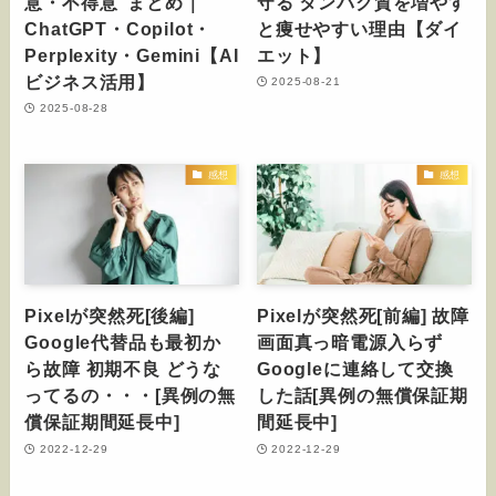
意・不得意”まとめ｜
守る タンパク質を増やす
ChatGPT・Copilot・
と痩せやすい理由【ダイ
Perplexity・Gemini【AI
エット】
ビジネス活用】
2025-08-21
2025-08-28
感想
感想
Pixelが突然死[後編]
Pixelが突然死[前編] 故障
Google代替品も最初か
画面真っ暗電源入らず
ら故障 初期不良 どうな
Googleに連絡して交換
ってるの・・・[異例の無
した話[異例の無償保証期
償保証期間延長中]
間延長中]
2022-12-29
2022-12-29