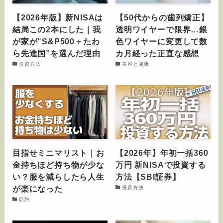
【2026年版】新NISAは
【50代からの歯列矯正】
結局この2本にした｜我
透明ワイヤーで限界…銀
が家が“S&P500＋たわ
色ワイヤーに変更して数
ら先進国”を選んだ理由
カ月経った正直な感想
投資方法
美容と健康
目指せミニマリスト｜お
【2026年】年初一括360
金持ちほど持ち物が少な
万円 新NISAで投資する
い？服を減らしたら人生
方法【SBI証券】
が楽になった
投資方法
節約