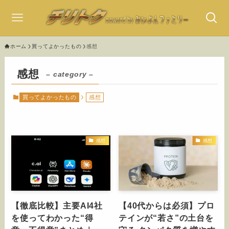
ホーム
買ってよかったもの
感想
感想
– category –
買ってよかったもの
感想
感想
感想
【徹底比較】主要AI4社
【40代からは必須】プロ
を使ってわかった“得
テインが“若さ”の土台を