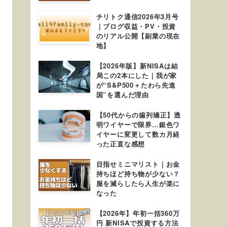
チリトク通信2026年3月号
｜ブログ収益・PV・投資
のリアル公開【副業の現在
地】
【2026年版】新NISAは結
局この2本にした｜我が家
が“S&P500＋たわら先進
国”を選んだ理由
【50代からの歯列矯正】透
明ワイヤーで限界…銀色ワ
イヤーに変更して数カ月経
った正直な感想
目指せミニマリスト｜お金
持ちほど持ち物が少ない？
服を減らしたら人生が楽に
なった
【2026年】年初一括360万
円 新NISAで投資する方法