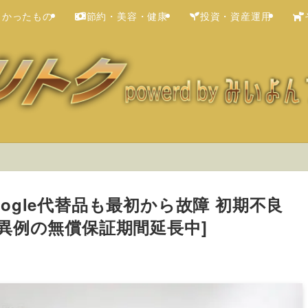
よかったもの
節約・美容・健康
投資・資産運用
 Google代替品も最初から故障 初期不良
異例の無償保証期間延長中]