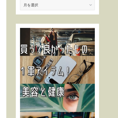
ア
ー
カ
イ
ブ