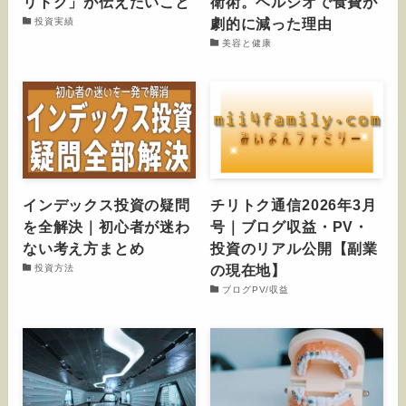
リトク」が伝えたいこと
衛術。ヘルシオで食費が
劇的に減った理由
投資実績
美容と健康
インデックス投資の疑問
チリトク通信2026年3月
を全解決｜初心者が迷わ
号｜ブログ収益・PV・
ない考え方まとめ
投資のリアル公開【副業
の現在地】
投資方法
ブログPV/収益