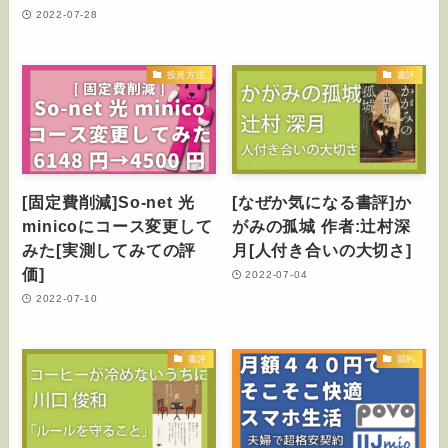
2022-07-28
投資方法
書評
[固定費削減]So-net 光
[なぜか気になる書評]か
minicoにコース変更して
がみの孤城 作者:辻村深
みた[実測してみての評
月[人付き合いの大切さ]
価]
2022-07-04
2022-07-10
書評
節約