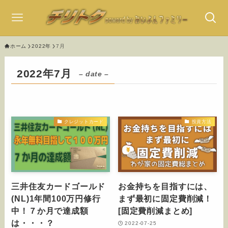
ホーム
2022年
7月
2022年7月
– date –
クレジットカード
投資方法
三井住友カードゴールド
お金持ちを目指すには、
(NL)1年間100万円修行
まず最初に固定費削減！
中！７か月で達成額
[固定費削減まとめ]
は・・・？
2022-07-25