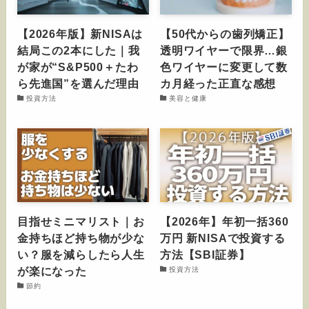
【2026年版】新NISAは
【50代からの歯列矯正】
結局この2本にした｜我
透明ワイヤーで限界…銀
が家が“S&P500＋たわ
色ワイヤーに変更して数
ら先進国”を選んだ理由
カ月経った正直な感想
投資方法
美容と健康
目指せミニマリスト｜お
【2026年】年初一括360
金持ちほど持ち物が少な
万円 新NISAで投資する
い？服を減らしたら人生
方法【SBI証券】
が楽になった
投資方法
節約