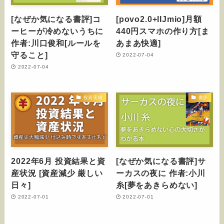
[なぜか気になる書評]コ
[povo2.0+IIJmio]月額
ーヒーが冷めないうちに
440円スマホの作り方[ま
作者:川口俊和[ルールを
あまあ快適]
守ること]
2022-07-04
2022-07-04
投資実績
書評
2022年6月 投資結果と資
[なぜか気になる書評]サ
産状況 [資産減少 厳しい
ーカスの夜に 作者:小川
日々]
糸[夢をあきらめない]
2022-07-01
2022-07-01