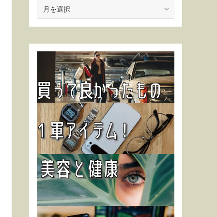
ア
ー
カ
イ
ブ