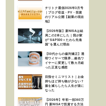
チリトク通信2026年3月号
｜ブログ収益・PV・投資
のリアル公開【副業の現在
地】
【2026年版】新NISAは結
局この2本にした｜我が家
が“S&P500＋たわら先進
国”を選んだ理由
【50代からの歯列矯正】透
明ワイヤーで限界…銀色ワ
イヤーに変更して数カ月経
った正直な感想
目指せミニマリスト｜お金
持ちほど持ち物が少ない？
服を減らしたら人生が楽に
なった
【2026年】年初一括360万
円 新NISAで投資する方法