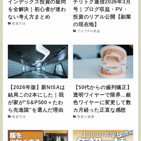
インデックス投資の疑問
チリトク通信2026年3月
を全解決｜初心者が迷わ
号｜ブログ収益・PV・
ない考え方まとめ
投資のリアル公開【副業
の現在地】
投資方法
ブログPV/収益
【2026年版】新NISAは
【50代からの歯列矯正】
結局この2本にした｜我
透明ワイヤーで限界…銀
が家が“S&P500＋たわ
色ワイヤーに変更して数
ら先進国”を選んだ理由
カ月経った正直な感想
投資方法
美容と健康