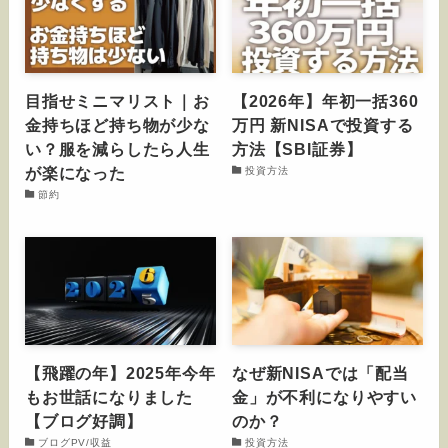
目指せミニマリスト｜お
【2026年】年初一括360
金持ちほど持ち物が少な
万円 新NISAで投資する
い？服を減らしたら人生
方法【SBI証券】
が楽になった
投資方法
節約
【飛躍の年】2025年今年
なぜ新NISAでは「配当
もお世話になりました
金」が不利になりやすい
【ブログ好調】
のか？
ブログPV/収益
投資方法