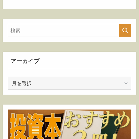
アーカイブ
ア
ー
カ
イ
ブ