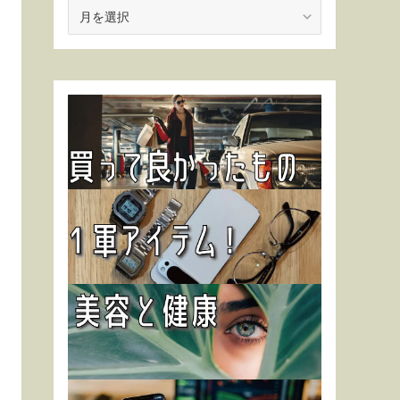
ア
ー
カ
イ
ブ