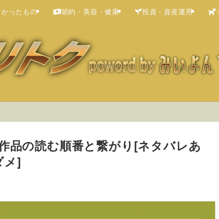
よかったもの
節約・美容・健康
投資・資産運用
子作品の読む順番と繋がり[ネタバレあ
メ]