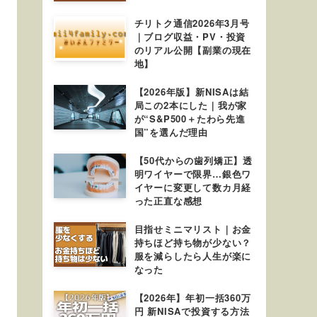
チリトク通信2026年3月号
｜ブログ収益・PV・投資
のリアル公開【副業の現在
地】
【2026年版】新NISAは結
局この2本にした｜我が家
が“S&P500＋たわら先進
国”を選んだ理由
【50代からの歯列矯正】透
明ワイヤーで限界…銀色ワ
イヤーに変更して数カ月経
った正直な感想
目指せミニマリスト｜お金
持ちほど持ち物が少ない？
服を減らしたら人生が楽に
なった
【2026年】年初一括360万
円 新NISAで投資する方法