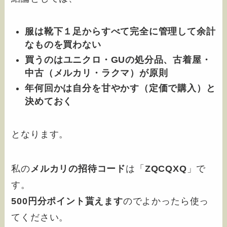
服は靴下１足からすべて
完全に管理して余計
なものを買わない
買うのは
ユニクロ・GUの処分品、古着屋・
中古（メルカリ・ラクマ）
が原則
年何回かは自分を甘やかす（定価で購入）と
決めておく
となります。
私の
メルカリの招待コード
は「
ZQCQXQ
」で
す。
500円分ポイント貰えます
のでよかったら使っ
てください。