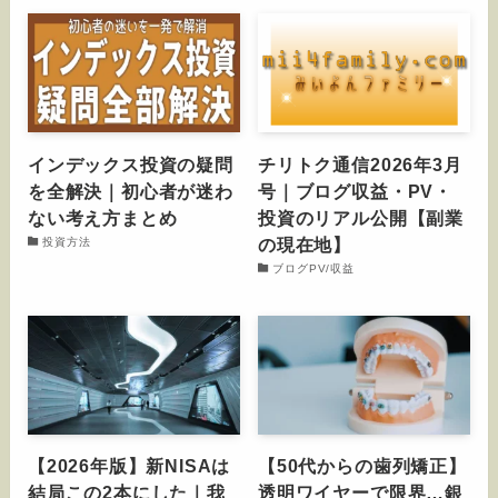
インデックス投資の疑問
チリトク通信2026年3月
を全解決｜初心者が迷わ
号｜ブログ収益・PV・
ない考え方まとめ
投資のリアル公開【副業
の現在地】
投資方法
ブログPV/収益
【2026年版】新NISAは
【50代からの歯列矯正】
結局この2本にした｜我
透明ワイヤーで限界…銀