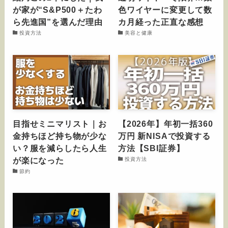
が家が“S&P500＋たわ
色ワイヤーに変更して数
ら先進国”を選んだ理由
カ月経った正直な感想
投資方法
美容と健康
目指せミニマリスト｜お
【2026年】年初一括360
金持ちほど持ち物が少な
万円 新NISAで投資する
い？服を減らしたら人生
方法【SBI証券】
が楽になった
投資方法
節約