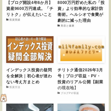
【ブログ開設4年6か月】
8000万円貯めた私の「投
資産9600万円達成。「チ
資」より効率的な家計防
リトク」が伝えたいこと
衛術。ヘルシオで食費が
劇的に減った理由
投資実績
美容と健康
インデックス投資の疑問
チリトク通信2026年3月
を全解決｜初心者が迷わ
号｜ブログ収益・PV・
ない考え方まとめ
投資のリアル公開【副業
の現在地】
投資方法
ブログPV/収益