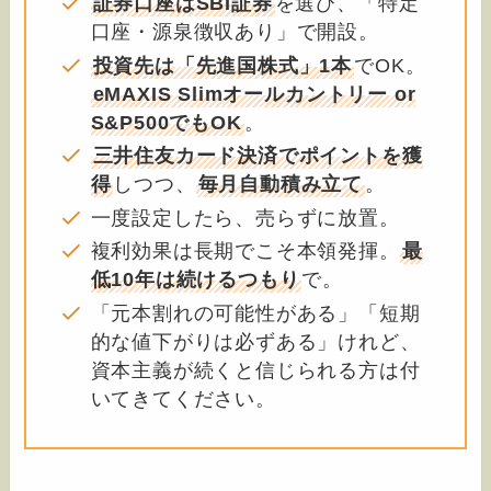
証券口座はSBI証券
を選び、「特定
口座・源泉徴収あり」で開設。
投資先は「先進国株式」1本
でOK。
eMAXIS Slimオールカントリー or
S&P500でもOK
。
三井住友カード決済でポイントを獲
得
しつつ、
毎月自動積み立て
。
一度設定したら、売らずに放置。
複利効果は長期でこそ本領発揮。
最
低10年は続けるつもり
で。
「元本割れの可能性がある」「短期
的な値下がりは必ずある」けれど、
資本主義が続くと信じられる方は付
いてきてください。