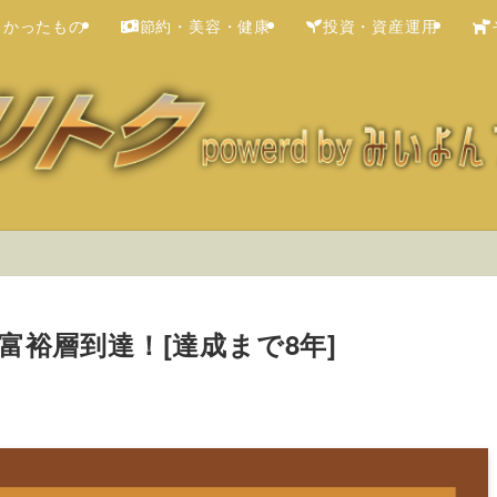
よかったもの
節約・美容・健康
投資・資産運用
富裕層到達！[達成まで8年]