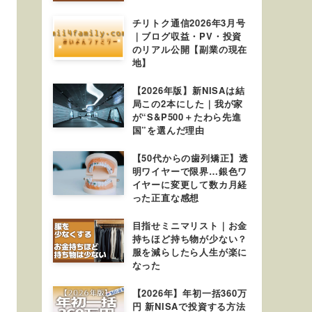
チリトク通信2026年3月号
｜ブログ収益・PV・投資
のリアル公開【副業の現在
地】
【2026年版】新NISAは結
局この2本にした｜我が家
が“S&P500＋たわら先進
国”を選んだ理由
【50代からの歯列矯正】透
明ワイヤーで限界…銀色ワ
イヤーに変更して数カ月経
った正直な感想
目指せミニマリスト｜お金
持ちほど持ち物が少ない？
服を減らしたら人生が楽に
なった
【2026年】年初一括360万
円 新NISAで投資する方法