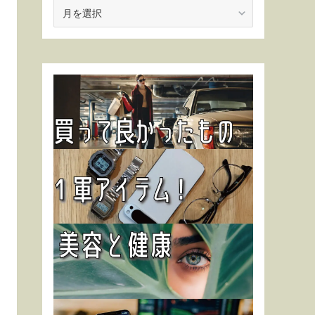
ア
ー
カ
イ
ブ