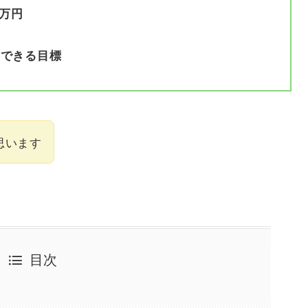
0万円
成できる目標
思います
目次