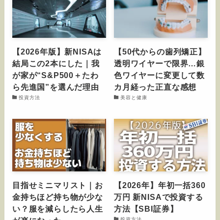
【2026年版】新NISAは
【50代からの歯列矯正】
結局この2本にした｜我
透明ワイヤーで限界…銀
が家が“S&P500＋たわ
色ワイヤーに変更して数
ら先進国”を選んだ理由
カ月経った正直な感想
投資方法
美容と健康
目指せミニマリスト｜お
【2026年】年初一括360
金持ちほど持ち物が少な
万円 新NISAで投資する
い？服を減らしたら人生
方法【SBI証券】
投資方法