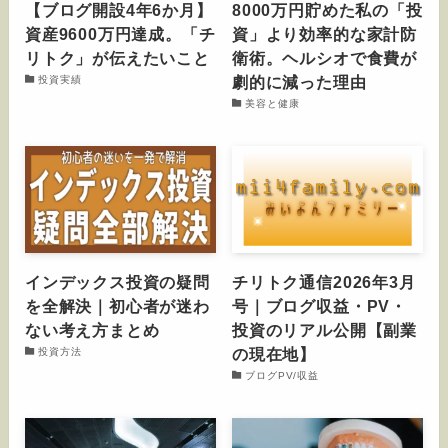
【ブログ開設4年6か月】
8000万円貯めた私の「投
資産9600万円達成。「チ
資」より効率的な家計防
リトク」が伝えたいこと
衛術。ヘルシオで食費が
劇的に減った理由
投資実績
美容と健康
インデックス投資の疑問
チリトク通信2026年3月
を全解決｜初心者が迷わ
号｜ブログ収益・PV・
ない考え方まとめ
投資のリアル公開【副業
の現在地】
投資方法
ブログPV/収益