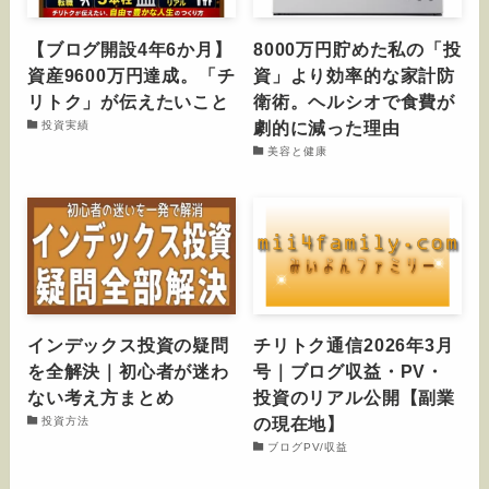
【ブログ開設4年6か月】
8000万円貯めた私の「投
資産9600万円達成。「チ
資」より効率的な家計防
リトク」が伝えたいこと
衛術。ヘルシオで食費が
劇的に減った理由
投資実績
美容と健康
インデックス投資の疑問
チリトク通信2026年3月
を全解決｜初心者が迷わ
号｜ブログ収益・PV・
ない考え方まとめ
投資のリアル公開【副業
の現在地】
投資方法
ブログPV/収益