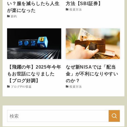
い？服を減らしたら人生
方法【SBI証券】
が楽になった
投資方法
節約
【飛躍の年】2025年今年
なぜ新NISAでは「配当
もお世話になりました
金」が不利になりやすい
【ブログ好調】
のか？
ブログPV/収益
投資方法