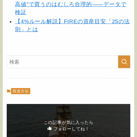
高値”で買うのはむしろ合理的——データで
検証
【4%ルール解説】FIREの資産目安「25の法
則」とは
投資方法
この記事が気に入ったら
フォローしてね！