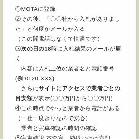
①MOTAに登録
②その後、「〇〇社から入札がありまし
た」と何度かメールが入る
（この間電話はなくて快適です）
③
次の日の18時
に入札結果のメールが届
く
内容は入札上位の業者名と電話番号
(例:0120-XXX)
さらに
サイトにアクセスで業者ごとの
目安額
が表示(〇〇万円から〇〇万円)
④この時点でやっと業者から電話がある
（一社一度きりなので安心）
業者と実車確認の時間の確認
⑤実車確認 本査定 納得いけば売却