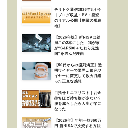
チリトク通信2026年3月号
｜ブログ収益・PV・投資
のリアル公開【副業の現在
地】
【2026年版】新NISAは結
局この2本にした｜我が家
が“S&P500＋たわら先進
国”を選んだ理由
【50代からの歯列矯正】透
明ワイヤーで限界…銀色ワ
イヤーに変更して数カ月経
った正直な感想
目指せミニマリスト｜お金
持ちほど持ち物が少ない？
服を減らしたら人生が楽に
なった
【2026年】年初一括360万
円 新NISAで投資する方法