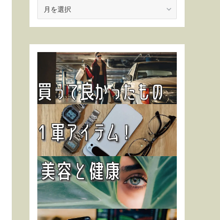
ア
ー
カ
イ
ブ