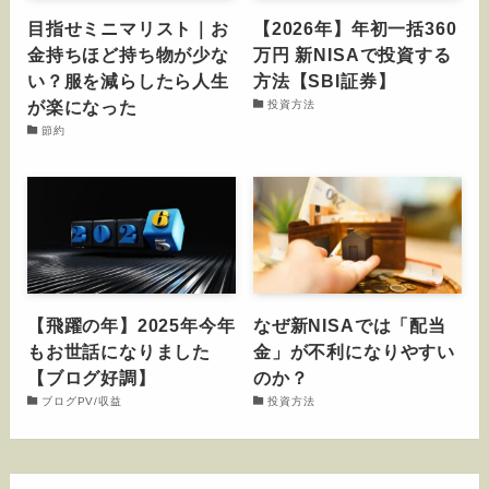
目指せミニマリスト｜お
【2026年】年初一括360
金持ちほど持ち物が少な
万円 新NISAで投資する
い？服を減らしたら人生
方法【SBI証券】
が楽になった
投資方法
節約
【飛躍の年】2025年今年
なぜ新NISAでは「配当
もお世話になりました
金」が不利になりやすい
【ブログ好調】
のか？
ブログPV/収益
投資方法