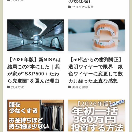
の現在地】
ブログPV/収益
【2026年版】新NISAは
【50代からの歯列矯正】
結局この2本にした｜我
透明ワイヤーで限界…銀
が家が“S&P500＋たわ
色ワイヤーに変更して数
ら先進国”を選んだ理由
カ月経った正直な感想
投資方法
美容と健康