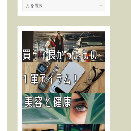
ア
ー
カ
イ
ブ