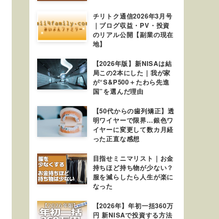
チリトク通信2026年3月号
｜ブログ収益・PV・投資
のリアル公開【副業の現在
地】
【2026年版】新NISAは結
局この2本にした｜我が家
が“S&P500＋たわら先進
国”を選んだ理由
【50代からの歯列矯正】透
明ワイヤーで限界…銀色ワ
イヤーに変更して数カ月経
った正直な感想
目指せミニマリスト｜お金
持ちほど持ち物が少ない？
服を減らしたら人生が楽に
なった
【2026年】年初一括360万
円 新NISAで投資する方法