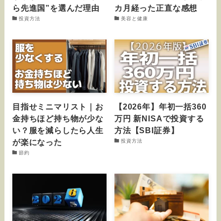
ら先進国”を選んだ理由
カ月経った正直な感想
投資方法
美容と健康
目指せミニマリスト｜お
【2026年】年初一括360
金持ちほど持ち物が少な
万円 新NISAで投資する
い？服を減らしたら人生
方法【SBI証券】
が楽になった
投資方法
節約