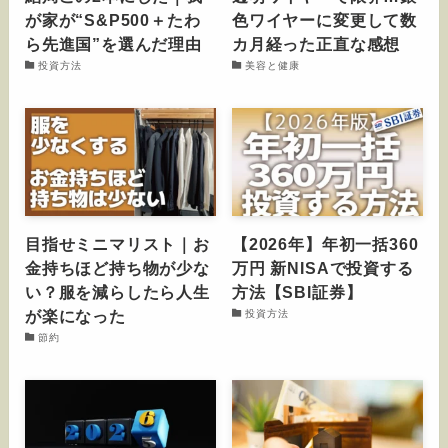
が家が“S&P500＋たわ
色ワイヤーに変更して数
ら先進国”を選んだ理由
カ月経った正直な感想
投資方法
美容と健康
目指せミニマリスト｜お
【2026年】年初一括360
金持ちほど持ち物が少な
万円 新NISAで投資する
い？服を減らしたら人生
方法【SBI証券】
が楽になった
投資方法
節約