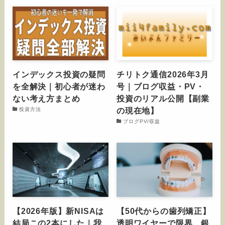
インデックス投資の疑問
チリトク通信2026年3月
を全解決｜初心者が迷わ
号｜ブログ収益・PV・
ない考え方まとめ
投資のリアル公開【副業
の現在地】
投資方法
ブログPV/収益
【2026年版】新NISAは
【50代からの歯列矯正】
結局この2本にした｜我
透明ワイヤーで限界…銀