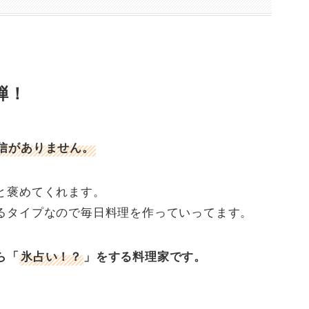
弾！
信がありません。
と褒めてくれます。
るタイプなので毎日料理を作っていってます。
ら「
氷占い！？
」をする料理家です。