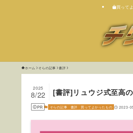
買って
ホーム
そらの記事
書評
2025
[書評]リュウジ式至高
8/22
PR
そらの記事
書評
買ってよかったもの
2023-0