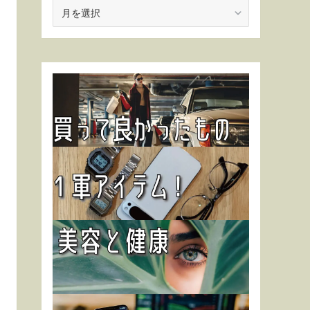
ア
ー
カ
イ
ブ