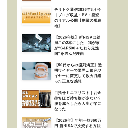
チリトク通信2026年3月号
｜ブログ収益・PV・投資
のリアル公開【副業の現在
地】
【2026年版】新NISAは結
局この2本にした｜我が家
が“S&P500＋たわら先進
国”を選んだ理由
【50代からの歯列矯正】透
明ワイヤーで限界…銀色ワ
イヤーに変更して数カ月経
った正直な感想
目指せミニマリスト｜お金
持ちほど持ち物が少ない？
服を減らしたら人生が楽に
なった
【2026年】年初一括360万
円 新NISAで投資する方法