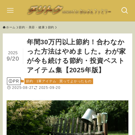
ホーム
節約・美容・健康
節約
年間30万円以上節約！合わなか
った方法はやめました。わが家
2025
9/20
が今も続ける節約・投資ベスト
アイテム集【2025年版】
PR
節約
1軍アイテム
買ってよかったもの
2025-08-27
2025-09-20