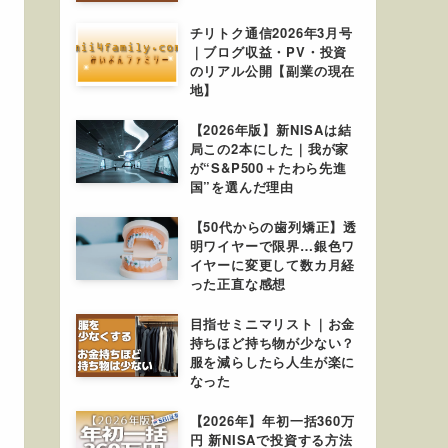
チリトク通信2026年3月号
｜ブログ収益・PV・投資
のリアル公開【副業の現在
地】
【2026年版】新NISAは結
局この2本にした｜我が家
が“S&P500＋たわら先進
国”を選んだ理由
【50代からの歯列矯正】透
明ワイヤーで限界…銀色ワ
イヤーに変更して数カ月経
った正直な感想
目指せミニマリスト｜お金
持ちほど持ち物が少ない？
服を減らしたら人生が楽に
なった
【2026年】年初一括360万
円 新NISAで投資する方法