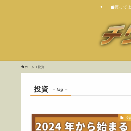
買って
ホーム
投資
投資
– tag –
投