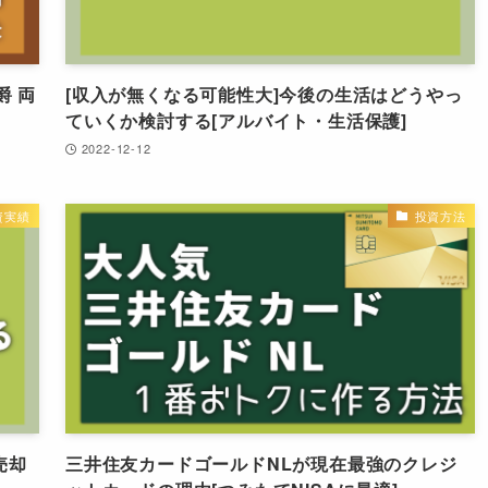
爵 両
[収入が無くなる可能性大]今後の生活はどうやっ
ていくか検討する[アルバイト・生活保護]
2022-12-12
資実績
投資方法
売却
三井住友カードゴールドNLが現在最強のクレジ