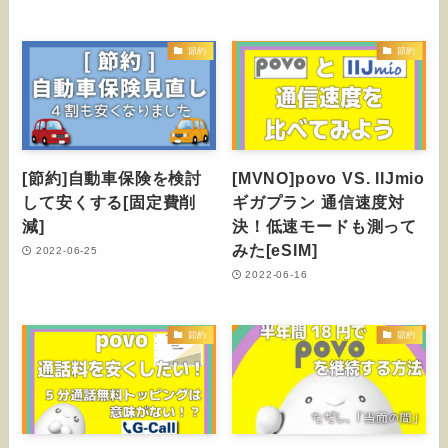
節約
節約
[節約]自動車保険を検討
[MVNO]povo VS. IIJmio
して安くする[固定費削
ギガプラン 通信速度対
減]
決！低速モードも測って
みた[eSIM]
2022-06-25
2022-06-16
節約
節約