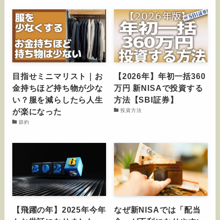
目指せミニマリスト｜お
【2026年】年初一括360
金持ちほど持ち物が少な
万円 新NISAで投資する
い？服を減らしたら人生
方法【SBI証券】
が楽になった
投資方法
節約
【飛躍の年】2025年今年
なぜ新NISAでは「配当