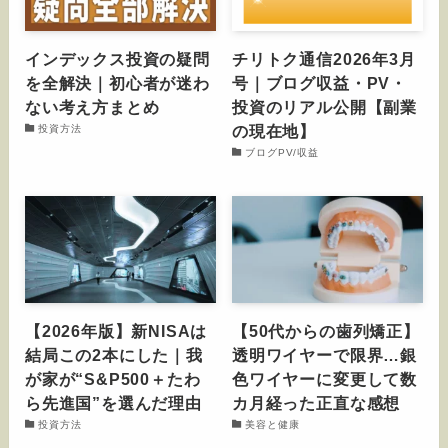
インデックス投資の疑問
チリトク通信2026年3月
を全解決｜初心者が迷わ
号｜ブログ収益・PV・
ない考え方まとめ
投資のリアル公開【副業
の現在地】
投資方法
ブログPV/収益
【2026年版】新NISAは
【50代からの歯列矯正】
結局この2本にした｜我
透明ワイヤーで限界…銀
が家が“S&P500＋たわ
色ワイヤーに変更して数
ら先進国”を選んだ理由
カ月経った正直な感想
投資方法
美容と健康