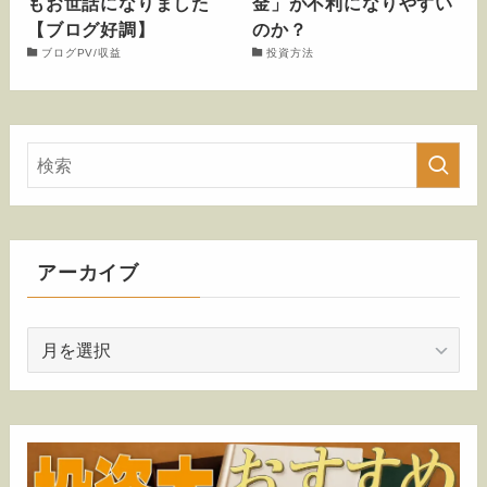
もお世話になりました
金」が不利になりやすい
【ブログ好調】
のか？
ブログPV/収益
投資方法
アーカイブ
ア
ー
カ
イ
ブ