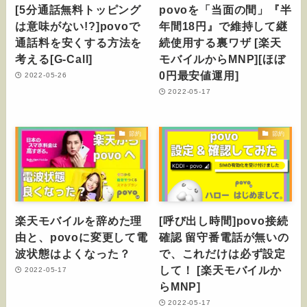
[5分通話無料トッピング
povoを「当面の間」『半
は意味がない!?]povoで
年間18円』で維持して継
通話料を安くする方法を
続使用する裏ワザ [楽天
考える[G-Call]
モバイルからMNP][ほぼ
0円最安値運用]
2022-05-26
2022-05-17
節約
節約
楽天モバイルを辞めた理
[呼び出し時間]povo接続
由と、povoに変更して電
確認 留守番電話が無いの
波状態はよくなった？
で、これだけは必ず設定
して！ [楽天モバイルか
2022-05-17
らMNP]
2022-05-17