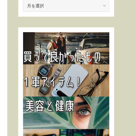
ア
ー
カ
イ
ブ