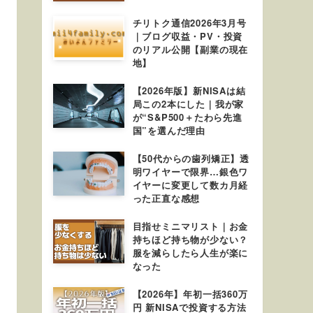
チリトク通信2026年3月号
｜ブログ収益・PV・投資
のリアル公開【副業の現在
地】
【2026年版】新NISAは結
局この2本にした｜我が家
が“S&P500＋たわら先進
国”を選んだ理由
【50代からの歯列矯正】透
明ワイヤーで限界…銀色ワ
イヤーに変更して数カ月経
った正直な感想
目指せミニマリスト｜お金
持ちほど持ち物が少ない？
服を減らしたら人生が楽に
なった
【2026年】年初一括360万
円 新NISAで投資する方法