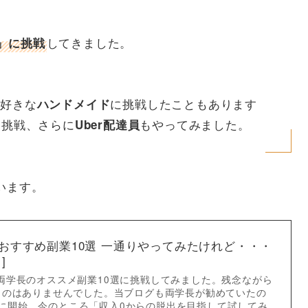
してきました。
」に挑戦
大好きな
に挑戦したこともあります
ハンドメイド
も挑戦、さらに
もやってみました。
Uber配達員
います。
のおすすめ副業10選 一通りやってみたけれど・・・
]
両学長のオススメ副業10選に挑戦してみました。残念ながら
ものはありませんでした。当ブログも両学長が勧めていたの
も同時に開始。今のところ「収入0からの脱出を目指して試してみ