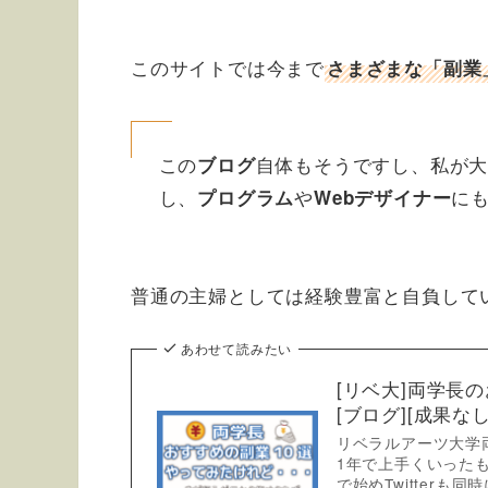
このサイトでは今まで
さまざまな「副業
この
自体もそうですし、私が
ブログ
し、
や
に
プログラム
Webデザイナー
普通の主婦としては経験豊富と自負して
あわせて読みたい
[リベ大]両学長
[ブログ][成果なし
リベラルアーツ大学
1年で上手くいった
で始めTwitter