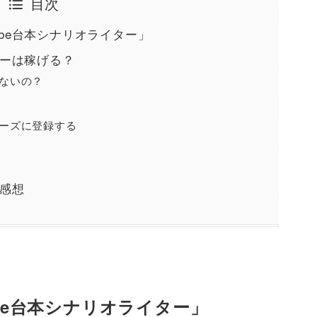
目次
ube台本シナリオライター」
ターは稼げる？
ないの？
ーズに登録する
た感想
be台本シナリオライター」