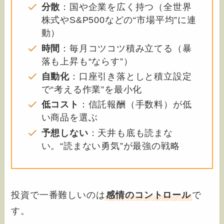
分散
：国や企業を広く持つ（全世界
株式やS&P500などの“市場平均”に連
動）
時間
：毎月コツコツ積み立てる（暴
落も上昇も“ならす”）
自動化
：口座引き落としと積立設定
で“考える作業”を最小化
低コスト
：信託報酬（手数料）が低
い商品を選ぶ
予想しない
：天井も底も読まな
い。“読まない勇気”が最強の戦略
投資で一番難しいのは
感情のコントロール
で
す。