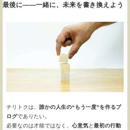
最後に――一緒に、未来を書き換えよう
チリトクは、
誰かの人生の“もう一度”を作るブ
ログ
でありたい。
必要なのは才能ではなく、
心意気
と
最初の行動