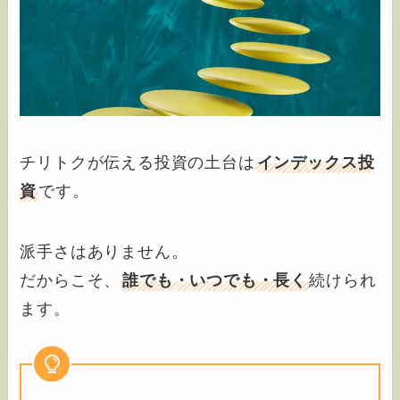
チリトクが伝える投資の土台は
インデックス投
資
です。
派手さはありません。
だからこそ、
誰でも・いつでも・長く
続けられ
ます。