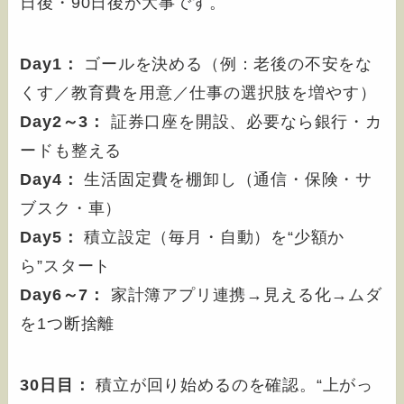
日後・90日後が大事です。
Day1：
ゴールを決める（例：老後の不安をな
くす／教育費を用意／仕事の選択肢を増やす）
Day2～3：
証券口座を開設、必要なら銀行・カ
ードも整える
Day4：
生活固定費を棚卸し（通信・保険・サ
ブスク・車）
Day5：
積立設定（毎月・自動）を“少額か
ら”スタート
Day6～7：
家計簿アプリ連携→見える化→ムダ
を1つ断捨離
30日目：
積立が回り始めるのを確認。“上がっ