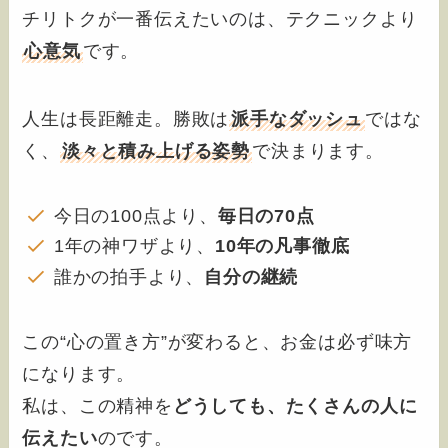
チリトクが一番伝えたいのは、テクニックより
心意気
です。
人生は長距離走。勝敗は
派手なダッシュ
ではな
く、
淡々と積み上げる姿勢
で決まります。
今日の100点より、
毎日の70点
1年の神ワザより、
10年の凡事徹底
誰かの拍手より、
自分の継続
この“心の置き方”が変わると、お金は必ず味方
になります。
私は、この精神を
どうしても、たくさんの人に
伝えたい
のです。