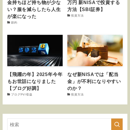
金持ちほど持ち物が少な
万円 新NISAで投資する
い？服を減らしたら人生
方法【SBI証券】
が楽になった
投資方法
節約
【飛躍の年】2025年今年
なぜ新NISAでは「配当
もお世話になりました
金」が不利になりやすい
【ブログ好調】
のか？
ブログPV/収益
投資方法