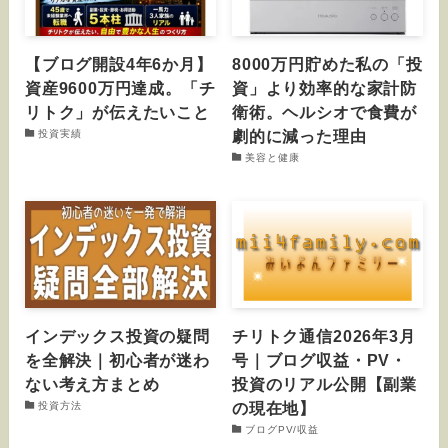
【ブログ開設4年6か月】
8000万円貯めた私の「投
資産9600万円達成。「チ
資」より効率的な家計防
リトク」が伝えたいこと
衛術。ヘルシオで食費が
劇的に減った理由
投資実績
美容と健康
インデックス投資の疑問
チリトク通信2026年3月
を全解決｜初心者が迷わ
号｜ブログ収益・PV・
ない考え方まとめ
投資のリアル公開【副業
の現在地】
投資方法
ブログPV/収益