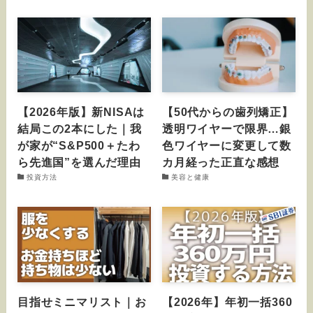
【2026年版】新NISAは
【50代からの歯列矯正】
結局この2本にした｜我
透明ワイヤーで限界…銀
が家が“S&P500＋たわ
色ワイヤーに変更して数
ら先進国”を選んだ理由
カ月経った正直な感想
投資方法
美容と健康
目指せミニマリスト｜お
【2026年】年初一括360