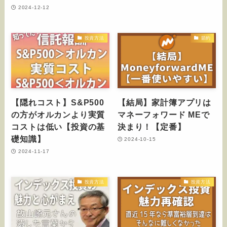
2024-12-12
投資方法
節約
【隠れコスト】S&P500
【結局】家計簿アプリは
の方がオルカンより実質
マネーフォワード MEで
コストは低い【投資の基
決まり！【定番】
礎知識】
2024-10-15
2024-11-17
投資方法
投資方法