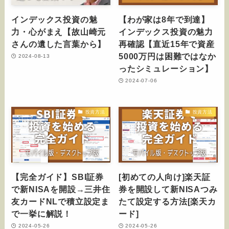
インデックス投資の魅
【わが家は8年で到達】
力・心がまえ【故山崎元
インデックス投資の魅力
さんの遺した言葉から】
再確認【直近15年で資産
5000万円は困難ではなか
2024-08-13
ったシミュレーション】
2024-07-06
投資方法
投資方法
【完全ガイド】SBI証券
[初めての人向け]楽天証
で新NISAを開設→三井住
券を開設して新NISAつみ
友カードNLで積立設定ま
たて設定する方法[楽天カ
で一挙に解説！
ード]
2024-05-26
2024-05-26