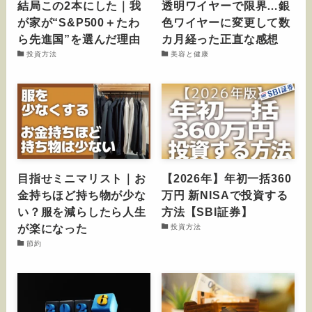
結局この2本にした｜我
透明ワイヤーで限界…銀
が家が“S&P500＋たわ
色ワイヤーに変更して数
ら先進国”を選んだ理由
カ月経った正直な感想
投資方法
美容と健康
目指せミニマリスト｜お
【2026年】年初一括360
金持ちほど持ち物が少な
万円 新NISAで投資する
い？服を減らしたら人生
方法【SBI証券】
が楽になった
投資方法
節約