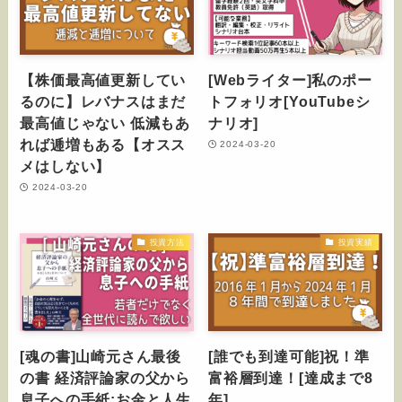
【株価最高値更新してい
[Webライター]私のポー
るのに】レバナスはまだ
トフォリオ[YouTubeシ
最高値じゃない 低減もあ
ナリオ]
れば逓増もある【オスス
2024-03-20
メはしない】
2024-03-20
投資方法
投資実績
[魂の書]山崎元さん最後
[誰でも到達可能]祝！準
の書 経済評論家の父から
富裕層到達！[達成まで8
息子への手紙:お金と人生
年]