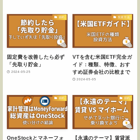
節約
投資方法
固定費を改善したら必ず
VTを含む米国ETF完全ガ
「先取り貯金」
イド：種類、特徴、おす
すめ証券会社の比較まで
2024-05-25
2024-05-05
節約
節約
OneStockとマネーフォ
【永遠のテーマ】賃貸派