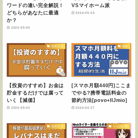
ワードの違い完全解説！
VSマイホーム派
どちらがあなたに最適
2024-05-03
か？
2024-05-05
投資方法
節約
【投資のすすめ】お金は
[スマホ月額440円]ここま
貯金するだけでは腐って
でやる?携帯電話料金の
いく【減価】
節約方法[povo+IIJmio]
2024-05-02
2024-04-27
投資方法
そらの記事